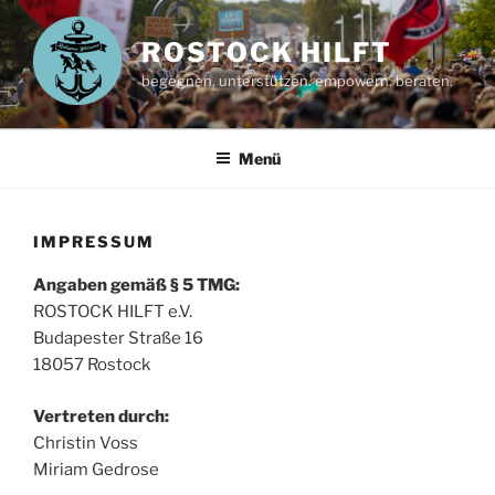
Zum
Inhalt
ROSTOCK HILFT
springen
begegnen. unterstützen. empowern. beraten.
Menü
IMPRESSUM
Angaben gemäß § 5 TMG:
ROSTOCK HILFT e.V.
Budapester Straße 16
18057 Rostock
Vertreten durch:
Christin Voss
Miriam Gedrose