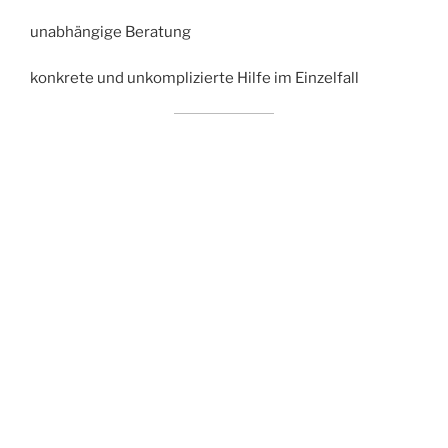
unabhängige Beratung
konkrete und unkomplizierte Hilfe im Einzelfall
https://youtu.be/Tyv2t406DE8?si=noifAT0bPI8cmlxc