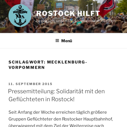
Zum
Inhalt
ROSTOCK HILFT
springen
begegnen. unterstützen. empowern. beraten.
Menü
SCHLAGWORT:
MECKLENBURG-
VORPOMMERN
VERÖFFENTLICHT
11. SEPTEMBER 2015
AM
Pressemitteilung: Solidarität mit den
Geflüchteten in Rostock!
Seit Anfang der Woche erreichen täglich größere
Gruppen Geflüchteter den Rostocker Hauptbahnhof,
überwiegend mit dem Ziel der Weiterreise nach