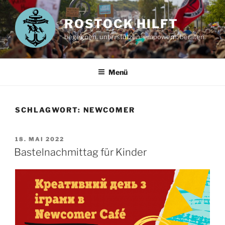
Zum
Inhalt
ROSTOCK HILFT
springen
begegnen. unterstützen. empowern. beraten.
Menü
SCHLAGWORT:
NEWCOMER
VERÖFFENTLICHT
18. MAI 2022
AM
Bastelnachmittag für Kinder