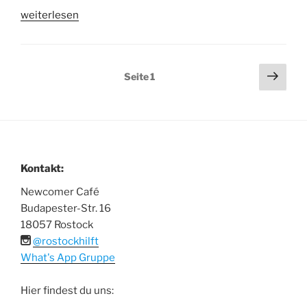
„Art
weiterlesen
Hive“
Seitennummerierung
Näch
Seite
1
Seit
der
Beiträge
Kontakt:
Newcomer Café
Budapester-Str. 16
18057 Rostock
@rostockhilft
What's App Gruppe
Hier findest du uns: