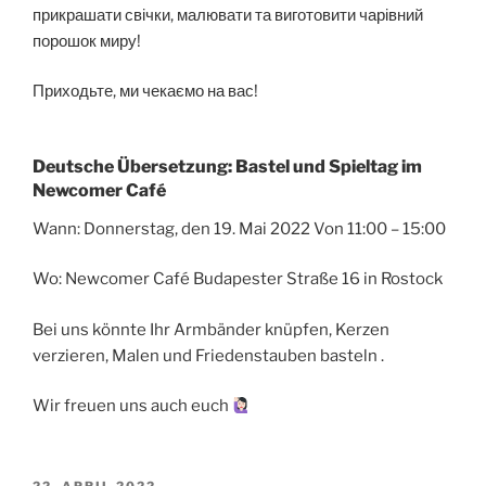
прикрашати свічки, малювати та виготовити чарівний
порошок миру!
Приходьте, ми чекаємо на вас!
Deutsche Übersetzung: Bastel und Spieltag im
Newcomer Café
Wann: Donnerstag, den 19. Mai 2022 Von 11:00 – 15:00
Wo: Newcomer Café Budapester Straße 16 in Rostock
Bei uns könnte Ihr Armbänder knüpfen, Kerzen
verzieren, Malen und Friedenstauben basteln .
Wir freuen uns auch euch
VERÖFFENTLICHT
22. APRIL 2022