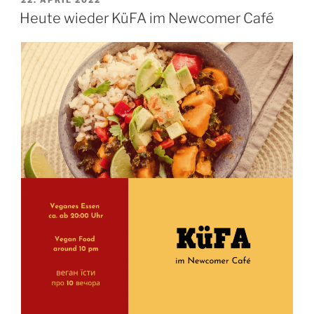
AM
Heute wieder KüFA im Newcomer Café