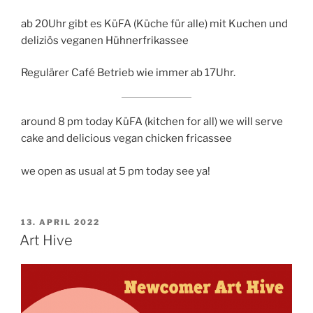
ab 20Uhr gibt es KüFA (Küche für alle) mit Kuchen und
deliziös veganen Hühnerfrikassee
Regulärer Café Betrieb wie immer ab 17Uhr.
around 8 pm today KüFA (kitchen for all) we will serve
cake and delicious vegan chicken fricassee
we open as usual at 5 pm today see ya!
VERÖFFENTLICHT
13. APRIL 2022
AM
Art Hive