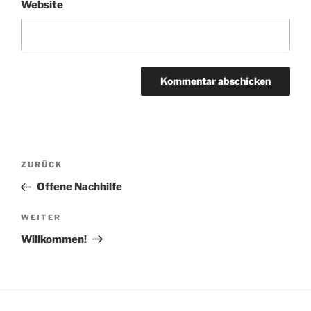
Website
Beitragsnavigation
Vorheriger
ZURÜCK
Beitrag
Offene Nachhilfe
Nächster
WEITER
Beitrag
Willkommen!