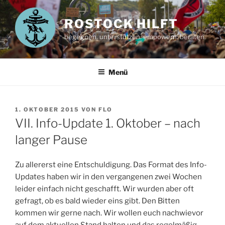
Zum
Inhalt
ROSTOCK HILFT
springen
begegnen. unterstützen. empowern. beraten.
Menü
VERÖFFENTLICHT
1. OKTOBER 2015
VON
FLO
AM
VII. Info-Update 1. Oktober – nach
langer Pause
Zu allererst eine Entschuldigung. Das Format des Info-
Updates haben wir in den vergangenen zwei Wochen
leider einfach nicht geschafft. Wir wurden aber oft
gefragt, ob es bald wieder eins gibt. Den Bitten
kommen wir gerne nach. Wir wollen euch nachwievor