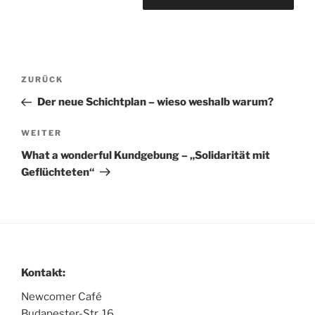
Beitragsnavigation
Vorheriger
ZURÜCK
Beitrag
Der neue Schichtplan – wieso weshalb warum?
Nächster
WEITER
Beitrag
What a wonderful Kundgebung – „Solidarität mit
Geflüchteten“
Kontakt:
Newcomer Café
Budapester-Str. 16