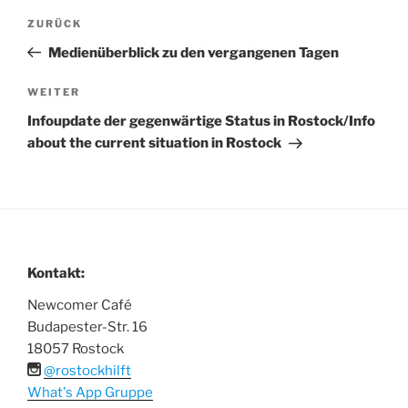
Beitragsnavigation
Vorheriger
ZURÜCK
Beitrag
Medienüberblick zu den vergangenen Tagen
Nächster
WEITER
Beitrag
Infoupdate der gegenwärtige Status in Rostock/Info
about the current situation in Rostock
Kontakt:
Newcomer Café
Budapester-Str. 16
18057 Rostock
@rostockhilft
What's App Gruppe