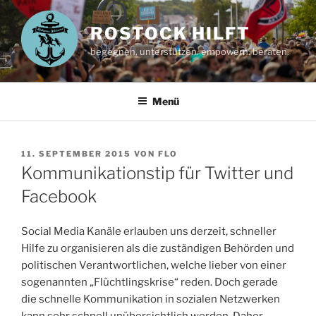
Zum
Inhalt
ROSTOCK HILFT
springen
begegnen. unterstützen. empowern. beraten.
Menü
VERÖFFENTLICHT
11. SEPTEMBER 2015
VON
FLO
AM
Kommunikationstip für Twitter und
Facebook
Social Media Kanäle erlauben uns derzeit, schneller
Hilfe zu organisieren als die zuständigen Behörden und
politischen Verantwortlichen, welche lieber von einer
sogenannten „Flüchtlingskrise“ reden. Doch gerade
die schnelle Kommunikation in sozialen Netzwerken